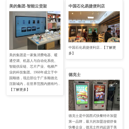
美的集团-智能云货架
中国石化易捷便利店
中国石化易捷便利店...
【了解更
多】
美的集团是一家集消费电器、暖
通空调、机器人与自动化系统、
智能供应链、芯片产业、电梯产
业的科技集团。1968年成立于中
德克士
国顺德，现总部位于广东顺德北
滘新城内，在世界范围内拥有约...
【了解更多】
德克士是中国西式快餐特许加盟
第一品牌，最大的加盟连锁舒食
快餐企业，德克士炸鸡起源于美