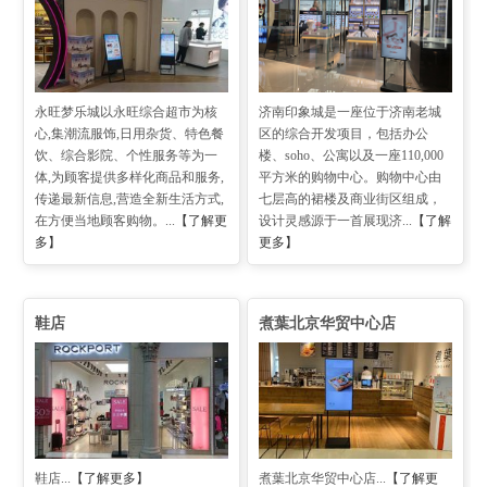
永旺梦乐城以永旺综合超市为核
济南印象城是一座位于济南老城
心,集潮流服饰,日用杂货、特色餐
区的综合开发项目，包括办公
饮、综合影院、个性服务等为一
楼、soho、公寓以及一座110,000
体,为顾客提供多样化商品和服务,
平方米的购物中心。购物中心由
传递最新信息,营造全新生活方式,
七层高的裙楼及商业街区组成，
在方便当地顾客购物。...
【了解更
设计灵感源于一首展现济...
【了解
多】
更多】
鞋店
煮葉北京华贸中心店
鞋店...
【了解更多】
煮葉北京华贸中心店...
【了解更