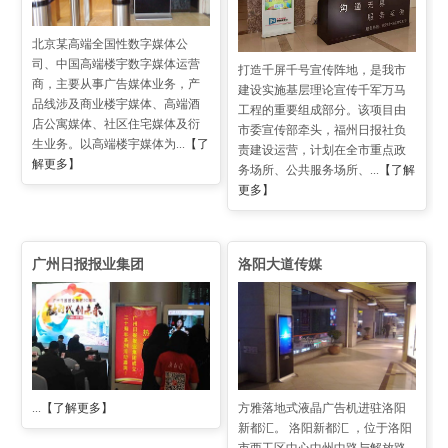
北京某高端全国性数字媒体公
司、中国高端楼宇数字媒体运营
打造千屏千号宣传阵地，是我市
商，主要从事广告媒体业务，产
建设实施基层理论宣传千军万马
品线涉及商业楼宇媒体、高端酒
工程的重要组成部分。该项目由
店公寓媒体、社区住宅媒体及衍
市委宣传部牵头，福州日报社负
生业务。以高端楼宇媒体为...
【了
责建设运营，计划在全市重点政
解更多】
务场所、公共服务场所、...
【了解
更多】
广州日报报业集团
洛阳大道传媒
...
【了解更多】
方雅落地式液晶广告机进驻洛阳
新都汇。 洛阳新都汇 ，位于洛阳