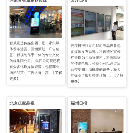
内蒙古智威意达传媒
云浮日报
智威意达传媒集团，是一家集媒
云浮日报社采用我司液晶设备也
体发布运营、营销策划、广告创
多媒体发布系统，将传统的宣传
意、影视制作于一体的专业文化
栏替换为互动宣传栏，将编辑室
传媒集团公司。 集团公司现已拥
的传统电视，替换为可以通过后
有众多优质媒体资源，包括商业
台控制和互动触摸的设备，极大
场所55英寸广告大屏、高...
【了解
的提高了报社整体形象，...
【了解
更多】
更多】
北京亿家晶视
福州日报