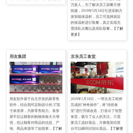
万多人，为了解决员工就餐方便
快捷，2019年5月24日引进采购方
派智能保温柜，员工可选择就近
的保温柜进行取餐，真正实现无
需排队点餐以及排队取餐...
【了解
更多】
用友集团
京东员工食堂
用友软件基于自主开发的新零售
2019年1月10日，一帮京东工程师
软件，结合我司定制设计的 37英
完成的“神奇操作”，将“传统食
寸条形屏，为新零售助力。条形
堂”进行升级改造，打造出了智慧
屏不仅让顾客的购物体验大大增
食堂，吸引了众人的关注。只需
强，也让顾客对商品的信息、产
要员工选好菜品，方雅视觉结算
地、商品来源等了如指掌...
【了解
台可以瞬间识别出菜品...
【了解更